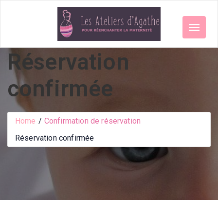
Skip
to
content
Réservation
confirmée
Home
Confirmation de réservation
Réservation confirmée