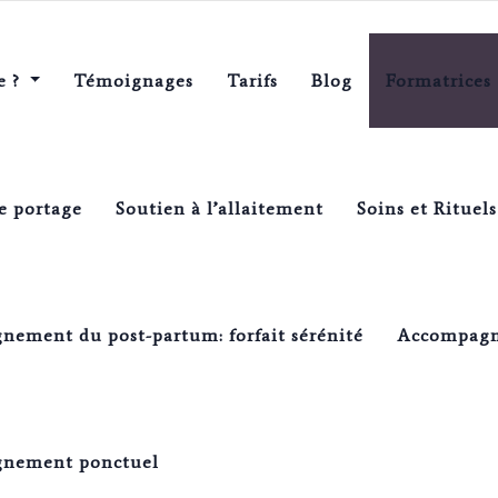
e ?
Témoignages
Tarifs
Blog
Formatrices
nsaction
ements
de portage
Soutien à l’allaitement
Soins et Rituels
e la transaction
ement du post-partum: forfait sérénité
Accompagne
ion
nement ponctuel