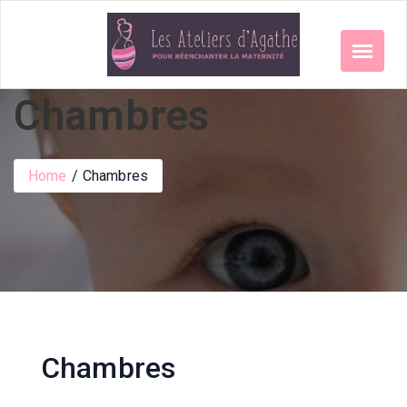
Skip
to
content
Chambres
Home
Chambres
Chambres